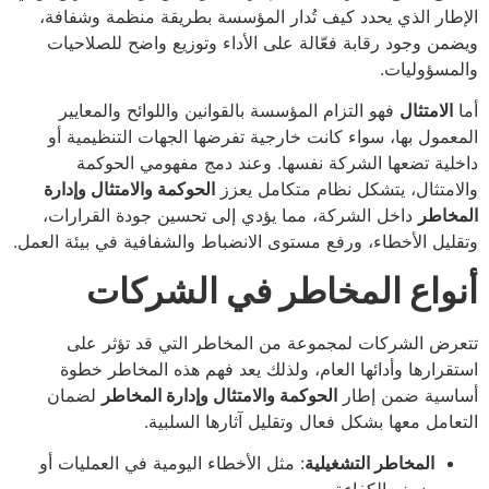
الإطار الذي يحدد كيف تُدار المؤسسة بطريقة منظمة وشفافة،
ويضمن وجود رقابة فعّالة على الأداء وتوزيع واضح للصلاحيات
والمسؤوليات.
أما
الامتثال
فهو التزام المؤسسة بالقوانين واللوائح والمعايير
المعمول بها، سواء كانت خارجية تفرضها الجهات التنظيمية أو
داخلية تضعها الشركة نفسها. وعند دمج مفهومي الحوكمة
والامتثال، يتشكل نظام متكامل يعزز
الحوكمة والامتثال وإدارة
المخاطر
داخل الشركة، مما يؤدي إلى تحسين جودة القرارات،
وتقليل الأخطاء، ورفع مستوى الانضباط والشفافية في بيئة العمل.
أنواع المخاطر في الشركات
تتعرض الشركات لمجموعة من المخاطر التي قد تؤثر على
استقرارها وأدائها العام، ولذلك يعد فهم هذه المخاطر خطوة
أساسية ضمن إطار
الحوكمة والامتثال وإدارة المخاطر
لضمان
التعامل معها بشكل فعال وتقليل آثارها السلبية.
المخاطر التشغيلية
: مثل الأخطاء اليومية في العمليات أو
ضعف الكفاءة