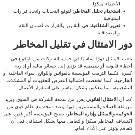
الأخطاء مبكرًا
استخدام تحليل المخاطر
: لتوقع التحديات واتخاذ قرارات
استباقية
تعزيز الشفافية
: في التقارير والقرارات لضمان الثقة
والمصداقية
دور الامتثال في تقليل المخاطر
يلعب الامتثال دورًا أساسيًا في حماية الشركات من الوقوع في
أخطاء قانونية أو تنظيمية قد تؤدي إلى خسائر مالية أو إدارية
كبيرة. فكلما التزمت المؤسسة بالقوانين واللوائح، سواء الداخلية أو
الخارجية، كلما انخفضت احتمالية التعرض للعقوبات أو المشكلات
التشغيلية، مما ينعكس بشكل مباشر على استقرار الأعمال.
كما أن
الامتثال القانوني
يعزز من سمعة الشركة في السوق ويزيد
من ثقة العملاء والمستثمرين فيها. وعند دمجه مع نظام قوي من
الحوكمة والامتثال وإدارة المخاطر
، تصبح المؤسسة أكثر قدرة على
اكتشاف المخاطر مبكرًا والتعامل معها بشكل استباقي قبل أن
تتفاقم وتؤثر على الأداء العام.